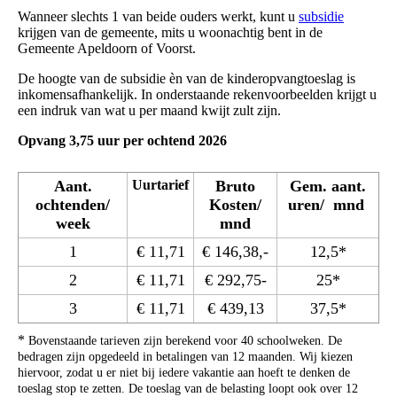
Wanneer slechts 1 van beide ouders werkt, kunt u
subsidie
krijgen van de gemeente, mits u woonachtig bent in de
Gemeente Apeldoorn of Voorst.
De hoogte van de subsidie èn van de kinderopvangtoeslag is
inkomensafhankelijk. In onderstaande rekenvoorbeelden krijgt u
een indruk van wat u per maand kwijt zult zijn.
Opvang 3,75 uur per ochtend 2026
Aant.
Uurtarief
Bruto
Gem. aant.
ochtenden/
Kosten/
uren/ mnd
week
mnd
1
€ 11,71
€ 146,38,-
12,5*
2
€ 11,71
€ 292,75-
25*
3
€ 11,71
€ 439,13
37,5*
*
Bovenstaande tarieven zijn berekend voor 40 schoolweken. De
bedragen zijn opgedeeld in betalingen van 12 maanden. Wij kiezen
hiervoor, zodat u er niet bij iedere vakantie aan hoeft te denken de
toeslag stop te zetten. De toeslag van de belasting loopt ook over 12