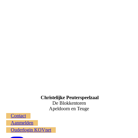
image00040
Christelijke Peuterspeelzaal
De Blokkentoren
Apeldoorn en Teuge
Contact
Aanmelden
Ouderlogin KOVnet