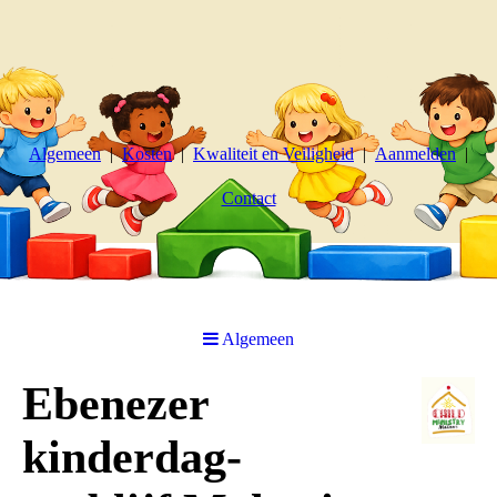
Algemeen
Kosten
Kwaliteit en Veiligheid
Aanmelden
Contact
Algemeen
Ebenezer
kinderdag-